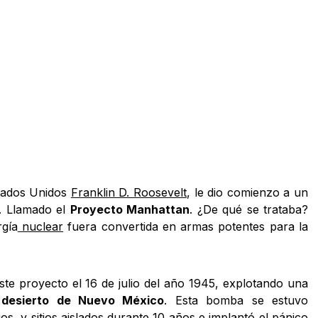
stados Unidos
Franklin D. Roosevelt
, le dio comienzo a un
. Llamado el
Proyecto Manhattan
. ¿De qué se trataba?
rgía
nuclear
fuera convertida en armas potentes para la
te proyecto el 16 de julio del año 1945, explotando una
desierto de Nuevo México
. Esta bomba se estuvo
os, y sitios aislados durante 10 años e implantó el pánico