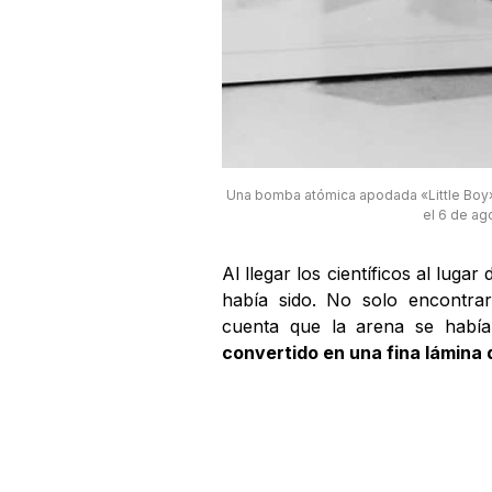
Una bomba atómica apodada «Little Boy»
el 6 de ag
Al llegar los científicos al luga
había sido. No solo encontr
cuenta que la arena se había 
convertido en una fina lámina 