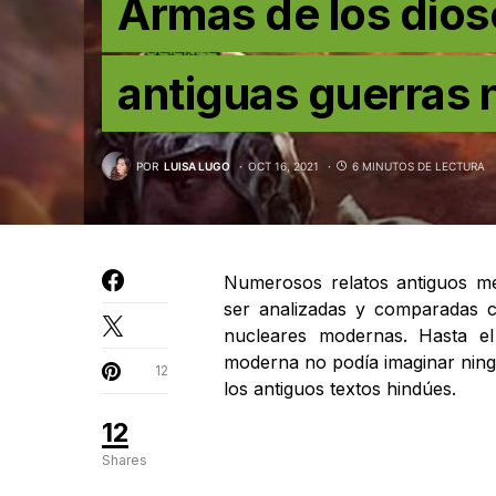
Armas de los dios
antiguas guerras 
POR
LUISA LUGO
OCT 16, 2021
6 MINUTOS DE LECTURA
Numerosos relatos antiguos m
ser analizadas y comparadas 
nucleares modernas. Hasta e
moderna no podía imaginar ningú
12
los antiguos textos hindúes.
12
Shares