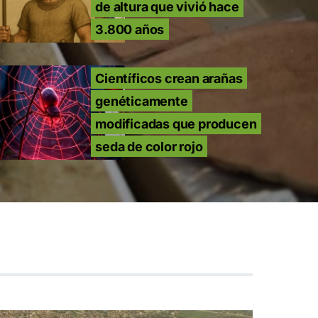
de altura que vivió hace
3.800 años
Científicos crean arañas
genéticamente
modificadas que producen
seda de color rojo