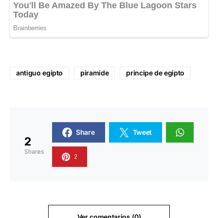
antiguo egipto
piramide
principe de egipto
Share
Tweet
2
Shares
2
Ver comentarios (0)