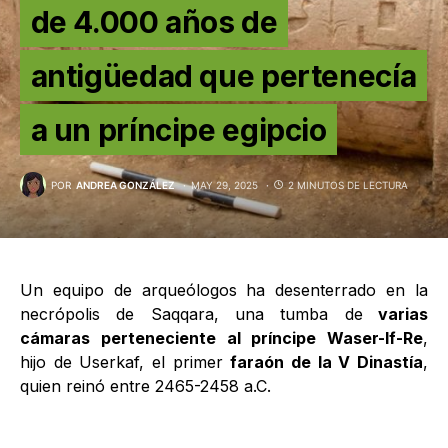
de 4.000 años de
antigüedad que pertenecía
a un príncipe egipcio
POR
ANDREA GONZÁLEZ
MAY 29, 2025
2 MINUTOS DE LECTURA
Un equipo de arqueólogos ha desenterrado en la
necrópolis de Saqqara, una tumba de
varias
cámaras perteneciente al príncipe Waser-If-Re
,
hijo de Userkaf, el primer
faraón de la V Dinastía
,
quien reinó entre 2465-2458 a.C.