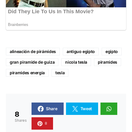
alineación de pirámides
antiguo egipto
egipto
gran piramide de guiza
nicola tesla
piramides
piramides energia
tesla
Share
Tweet
8
Shares
8