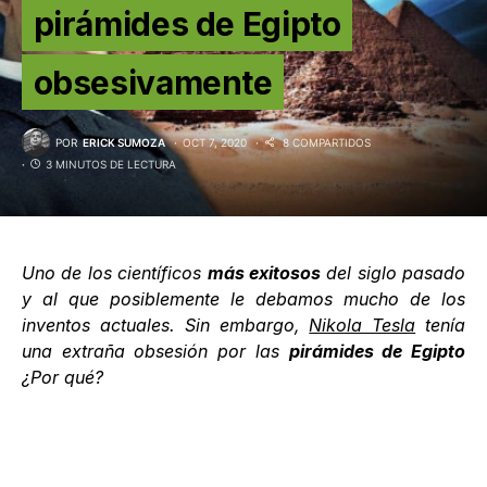
pirámides de Egipto
obsesivamente
POR
ERICK SUMOZA
OCT 7, 2020
8 COMPARTIDOS
3 MINUTOS DE LECTURA
Uno de los científicos
más exitosos
del siglo pasado
y al que posiblemente le debamos mucho de los
inventos actuales. Sin embargo,
Nikola Tesla
tenía
una extraña obsesión por las
pirámides de Egipto
¿Por qué?