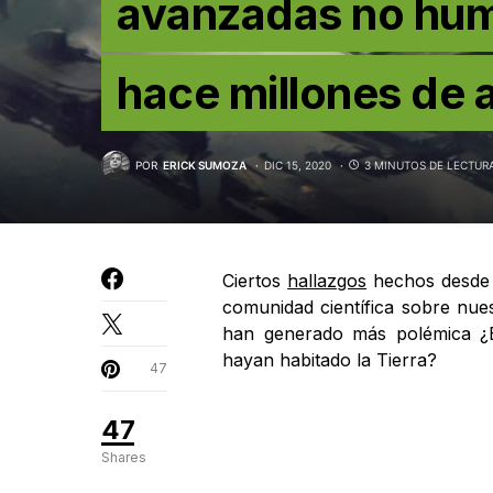
avanzadas no huma
hace millones de 
POR
ERICK SUMOZA
DIC 15, 2020
3 MINUTOS DE LECTUR
Ciertos
hallazgos
hechos desde 
comunidad científica sobre nues
han generado más polémica ¿
hayan habitado la Tierra?
47
47
Shares