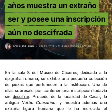
años muestra un extraño
ser y posee una inscripción
aún no descifrada
POR
LUISA LUGO
JUN 23, 2021
4 MINUTOS DE LECTURA
En la sala 8 del Museo de Cáceres, dedicada a la
epigrafía romana, se exhibe una pequeña colección
de piezas que pertenecen a la institución. Una de
ellas sobresale por contener una inscripción todavía
sin
descifrar
. Procede de la localidad de Casar, la
antigua
Norba Caesarina
, y muestra además una
extraña figura humana que le ha merecido el