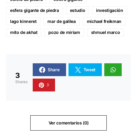
esfera gigante de piedra
estudio
investigación
lago kinneret
mar de galilea
michael freikman
mito de akhat
pozo de miriam
shmuel marco
Share
Tweet
3
Shares
3
Ver comentarios (0)