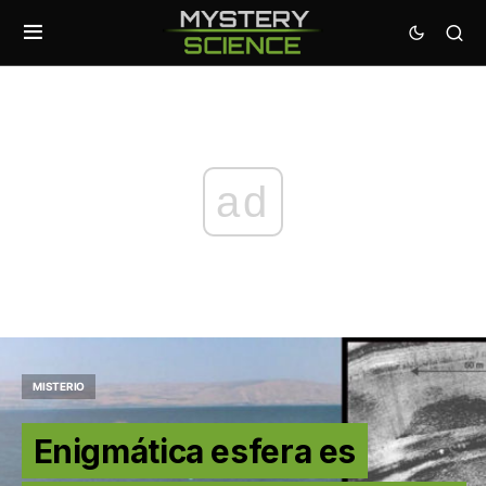
ad
MISTERIO
Enigmática esfera es