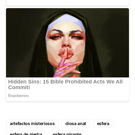
artefactos misteriosos
diosa anat
esfera
esfera de piedra
esfera gigante