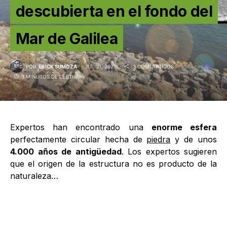
descubierta en el fondo del
Mar de Galilea
POR
ERICK SUMOZA
JUL 31, 2021
3 COMPARTIDOS
3 MINUTOS DE LECTURA
Expertos han encontrado una
enorme esfera
perfectamente circular hecha de
piedra
y de unos
4.000 años de antigüedad
. Los expertos sugieren
que el origen de la estructura no es producto de la
naturaleza…