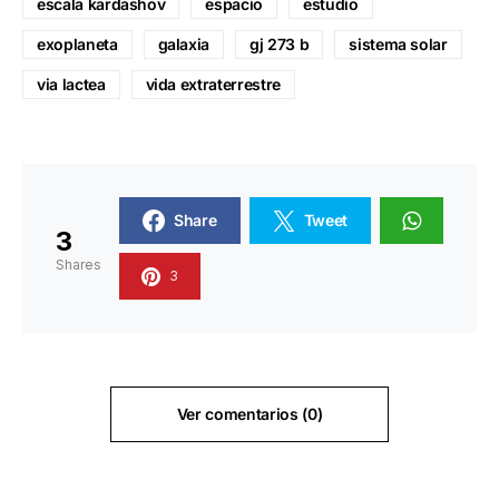
escala kardashov
espacio
estudio
exoplaneta
galaxia
gj 273 b
sistema solar
via lactea
vida extraterrestre
Share
Tweet
3
Shares
3
Ver comentarios (0)