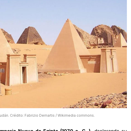
udán. Crédito: Fabrizio Demartis / Wikimedia commons.
 Imperio Nuevo de
Egipto
(1070 a. C. )
, declarando su