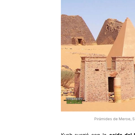
Pirámides de Meroe, S
Kush surgió con la
caída del