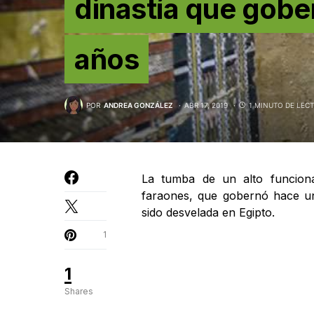
dinastía que gobe
años
POR
ANDREA GONZÁLEZ
ABR 17, 2019
1 MINUTO DE LEC
La tumba de un alto funciona
faraones, que gobernó hace u
sido desvelada en Egipto.
1
1
Shares