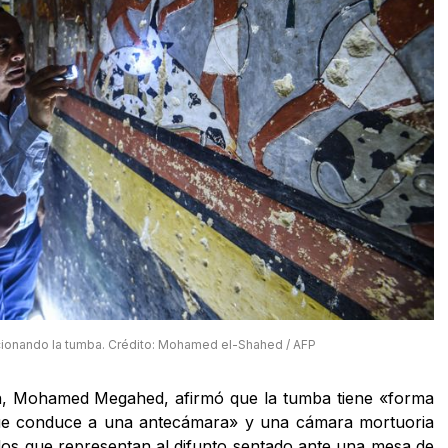
cionando la tumba. Crédito: Mohamed el-Shahed / AFP
ón, Mohamed Megahed, afirmó que la tumba tiene «forma
que conduce a una antecámara» y una cámara mortuoria
dos que representan al difunto sentado ante una mesa de