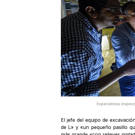
Especialistas inspec
El jefe del equipo de excavaci
de L» y «un pequeño pasillo 
más grande «con relieves pinta