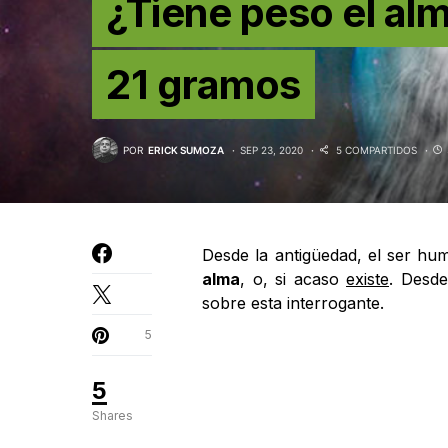
¿Tiene peso el al
21 gramos
POR
ERICK SUMOZA
SEP 23, 2020
5 COMPARTIDOS
Desde la antigüedad, el ser h
alma
, o, si acaso
existe
. Desde
sobre esta interrogante.
5
5
Shares