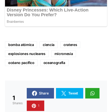
bomba atómica
ciencia
crateres
explosiones nucleares
micronesia
océano pacífico
oceanografía
Share
Tweet
1
Shares
1