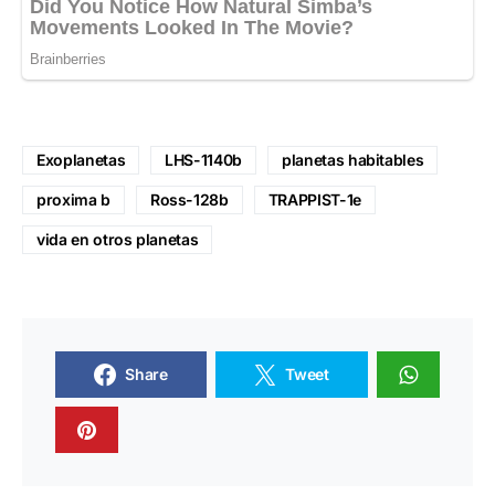
Exoplanetas
LHS-1140b
planetas habitables
proxima b
Ross-128b
TRAPPIST-1e
vida en otros planetas
Share
Tweet