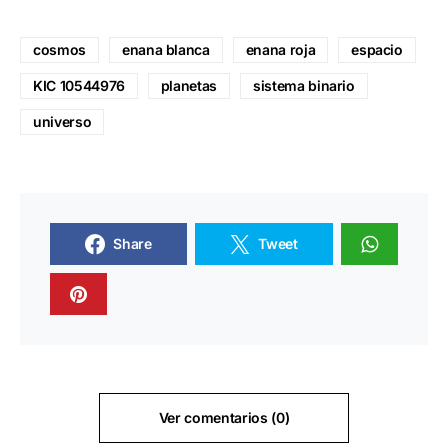
cosmos
enana blanca
enana roja
espacio
KIC 10544976
planetas
sistema binario
universo
Share
Tweet
Ver comentarios (0)