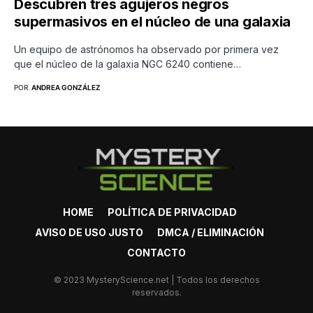
Descubren tres agujeros negros
supermasivos en el núcleo de una galaxia
Un equipo de astrónomos ha observado por primera vez
que el núcleo de la galaxia NGC 6240 contiene…
POR
ANDREA GONZÁLEZ
HOME
POLÍTICA DE PRIVACIDAD
AVISO DE USO JUSTO
DMCA / ELIMINACIÓN
CONTACTO
© 2023 MysteryScience.net | Todos los derechos
reservados.