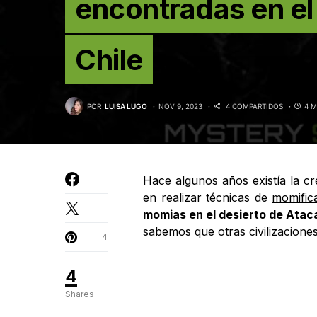
encontradas en el
Chile
POR
LUISA LUGO
NOV 9, 2023
4 COMPARTIDOS
4 M
Hace algunos años existía la cr
en realizar técnicas de
momific
momias en el desierto de Ata
sabemos que otras civilizaciones
4
4
Shares