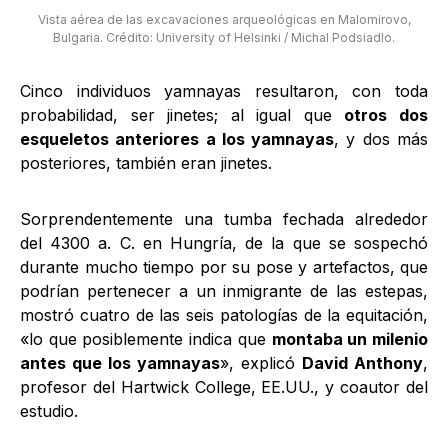
Vista aérea de las excavaciones arqueológicas en Malomirovo,
Bulgaria. Crédito: University of Helsinki / Michal Podsiadlo.
Cinco individuos yamnayas resultaron, con toda
probabilidad, ser jinetes; al igual que
otros dos
esqueletos anteriores a los yamnayas
, y dos más
posteriores, también eran jinetes.
Sorprendentemente una tumba fechada alrededor
del 4300 a. C. en Hungría, de la que se sospechó
durante mucho tiempo por su pose y artefactos, que
podrían pertenecer a un inmigrante de las estepas,
mostró cuatro de las seis patologías de la equitación,
«lo que posiblemente indica que
montaba un milenio
antes que los yamnayas
», explicó
David Anthony
,
profesor del Hartwick College, EE.UU., y coautor del
estudio.