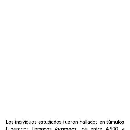
Los individuos estudiados fueron hallados en túmulos
funerarios llamados
kurganes
, de entre 4.500 y