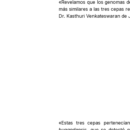
«Revelamos que los genomas de
más similares a las tres cepas r
Dr. Kasthuri Venkateswaran de JP
«Estas tres cepas pertenecía
bugandensis
, que se detectó 