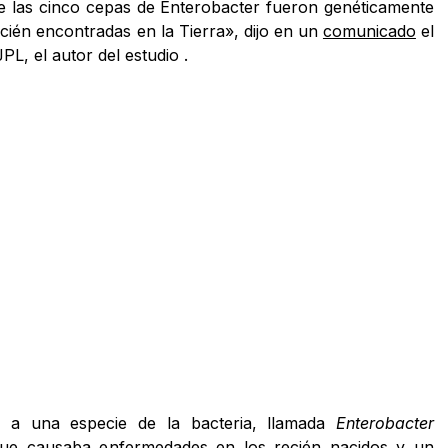
 las cinco cepas de Enterobacter fueron genéticamente
ecién encontradas en la Tierra», dijo en un
comunicado
el
L, el autor del estudio .
n a una especie de la bacteria, llamada
Enterobacter
que causaba enfermedades en los recién nacidos y un