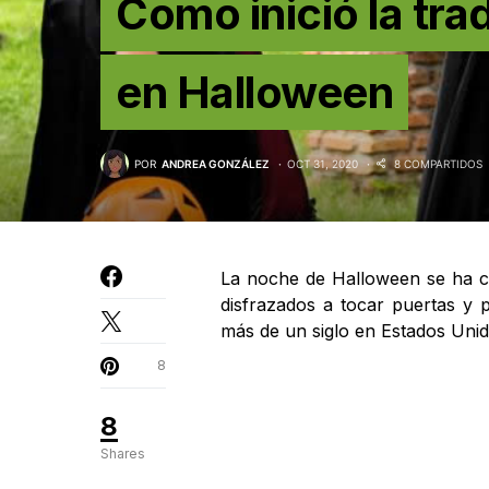
Como inició la tra
en Halloween
POR
ANDREA GONZÁLEZ
OCT 31, 2020
8 COMPARTIDOS
La noche de Halloween se ha car
disfrazados a tocar puertas y p
más de un siglo en Estados Unid
8
8
Shares