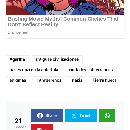
Agartha
antiguas civilizaciones
bases nazi en la antartida
ciudades subterraneas
enigmas
intraterrenos
nazis
Tierra hueca
Share
Tweet
21
Shares
21