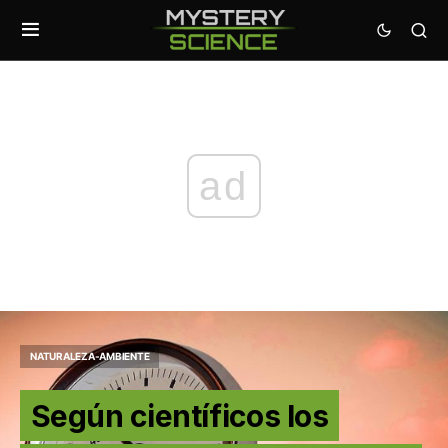
ad
NATURALEZA-AMBIENTE
Según científicos los