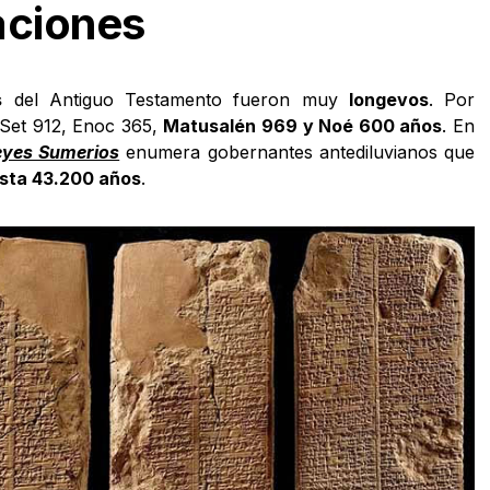
zaciones
s
del Antiguo Testamento fueron muy
longevos
. Por
 Set 912, Enoc 365,
Matusalén 969 y Noé 600 años
. En
Reyes Sumerios
enumera gobernantes antediluvianos que
sta 43.200 años
.