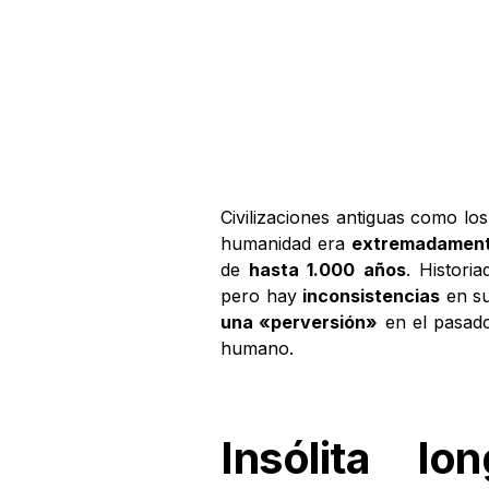
Civilizaciones antiguas como lo
humanidad era
extremadamen
de
hasta 1.000 años
. Histor
pero hay
inconsistencias
en su
una «perversión»
en el pasado
humano.
Insólita l