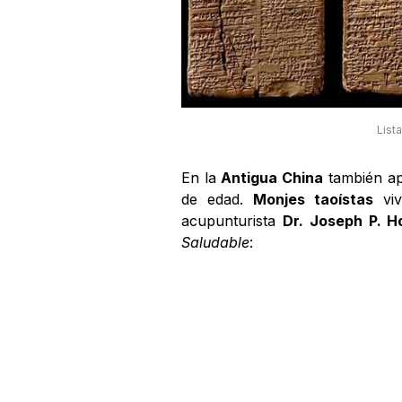
List
En la
Antigua China
también ap
de edad.
Monjes taoístas
viv
acupunturista
Dr. Joseph P. H
Saludable
: