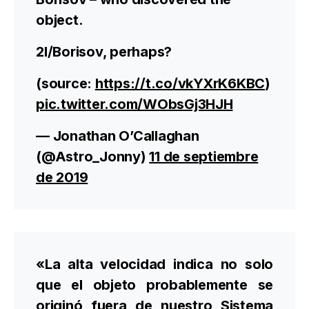
object.
2l/Borisov, perhaps?
(source:
https://t.co/vkYXrK6KBC
)
pic.twitter.com/WObsGj3HJH
— Jonathan O’Callaghan
(@Astro_Jonny)
11 de septiembre
de 2019
«La alta velocidad indica no solo
que el objeto probablemente se
originó fuera de nuestro Sistema