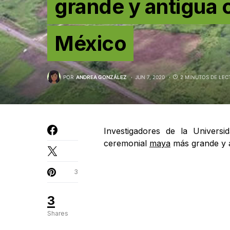
grande y antigua 
México
POR
ANDREA GONZÁLEZ
JUN 7, 2020
2 MINUTOS DE LEC
Investigadores de la Universi
ceremonial
maya
más grande y a
3
3
Shares