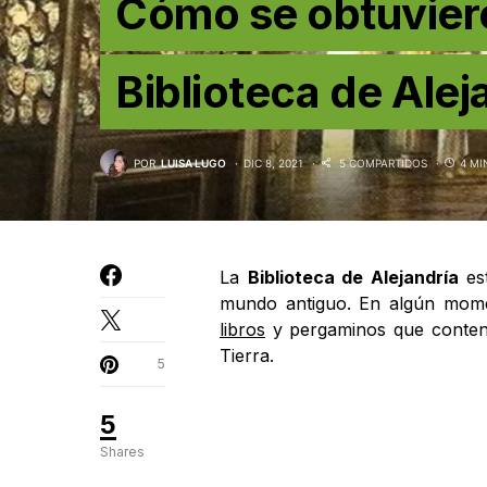
Cómo se obtuviero
Biblioteca de Alej
POR
LUISA LUGO
DIC 8, 2021
5 COMPARTIDOS
4 MI
La
Biblioteca de Alejandría
est
mundo antiguo. En algún momen
libros
y pergaminos que contenía
Tierra.
5
5
Shares