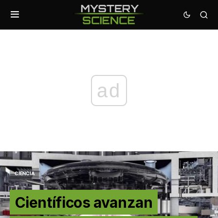
ad
CIENCIA
Científicos avanzan