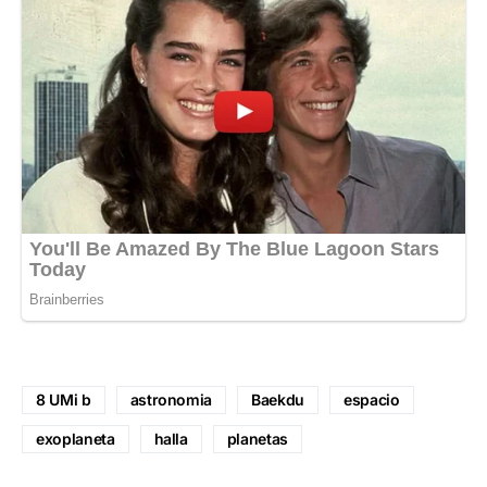
8 UMi b
astronomia
Baekdu
espacio
exoplaneta
halla
planetas