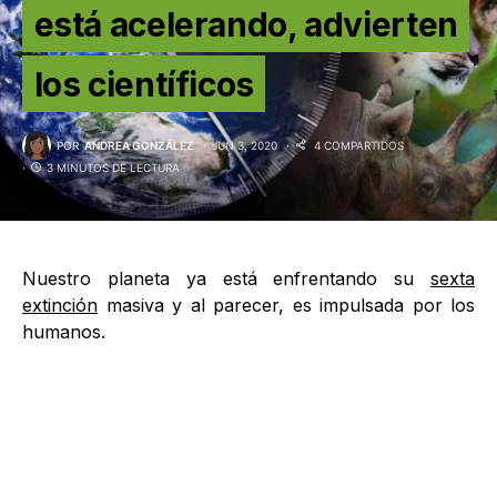
está acelerando, advierten
los científicos
POR
ANDREA GONZÁLEZ
JUN 3, 2020
4 COMPARTIDOS
3 MINUTOS DE LECTURA
Nuestro planeta ya está enfrentando su
sexta
extinción
masiva y al parecer, es impulsada por los
humanos.