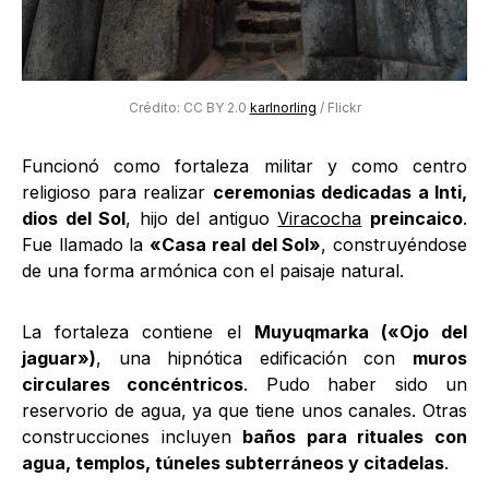
Crédito: CC BY 2.0
karlnorling
/ Flickr
Funcionó como fortaleza militar y como centro
religioso para realizar
ceremonias dedicadas a Inti,
dios del Sol
, hijo del antiguo
Viracocha
preincaico
.
Fue llamado la
«Casa real del Sol»
, construyéndose
de una forma armónica con el paisaje natural.
La fortaleza contiene el
Muyuqmarka («Ojo del
jaguar»)
, una hipnótica edificación con
muros
circulares concéntricos
. Pudo haber sido un
reservorio de agua, ya que tiene unos canales. Otras
construcciones incluyen
baños para rituales con
agua, templos, túneles subterráneos y citadelas
.