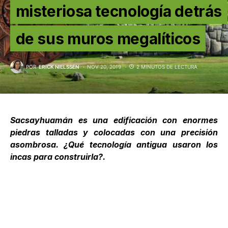
misteriosa tecnología detrás
de sus muros megalíticos
POR
ERICK NIELSSEN
NOV 20, 2019
2 MINUTOS DE LECTURA
Sacsayhuamán
es una edificación con enormes
piedras talladas y colocadas con una precisión
asombrosa. ¿Qué tecnología antigua usaron los
incas para construirla?.