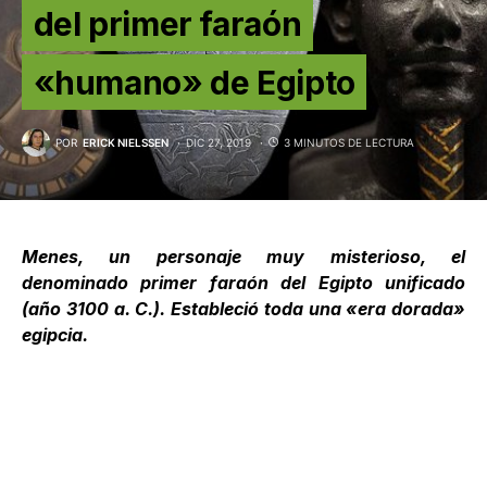
del primer faraón
«humano» de Egipto
POR
ERICK NIELSSEN
DIC 27, 2019
3 MINUTOS DE LECTURA
Menes, un personaje muy misterioso, el
denominado primer
faraón
del Egipto unificado
(año 3100 a. C.). Estableció toda una «era dorada»
egipcia.