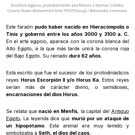
Escultura egipcia, probablemente sea Menes o Narmer. Crédito:
Osama Shukir Muhammed Amin FRCP(Glasg) / Wikimedia commons.
Este faraón
pudo haber nacido en Hieracómpolis o
Tinis
y gobernó entre los años 3000 y 3100 a. C.
En el arte egipcio, aparece con la corona blanca del
Alto Egipto, a la que más tarde unirá la corona roja
del Bajo Egipto. Su reinado
duró 62 años
.
Está escrito que fue el sucesor de los protodinásticos
reyes
Horus Escorpión II y/o Horus Ka
. Estos reyes
serían más de carácter divino, o semidioses,
encarnaciones del dios Horus
.
Se relata que
nació en Menfis
, la capital del
Antiguo
Egipto
. La leyenda dice que
murió por un ataque de
un hipopótamo
. Este animal era muy temido y
simbolizaba a
Seth, el dios del caos
.