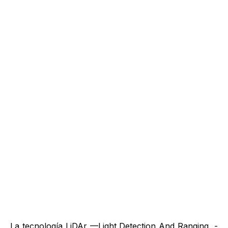
La tecnología LiDAr —Light Detection And Ranging, -