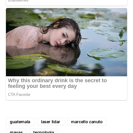
guatemala
laser lidar
marcello canuto
mayas
tecnologia