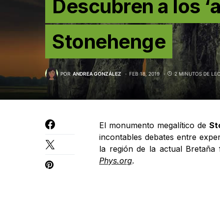
Descubren a los ‘a
Stonehenge
POR
ANDREA GONZÁLEZ
FEB 18, 2019
2 MINUTOS DE LE
El monumento megalítico de
St
incontables debates entre exper
la región de la actual Bretaña 
Phys.org
.