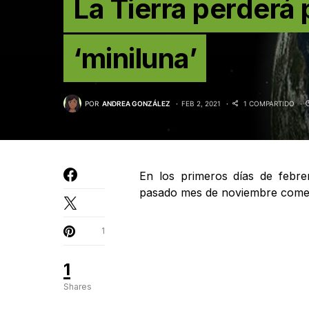
La Tierra perderá
‘miniluna’
POR
ANDREA GONZÁLEZ
FEB 2, 2021
1 COMPARTIDO
En los primeros días de febr
pasado mes de noviembre comenz
1
1
Shares