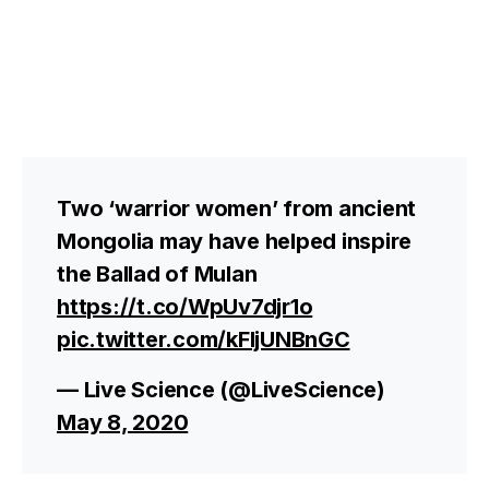
Two ‘warrior women’ from ancient
Mongolia may have helped inspire
the Ballad of Mulan
https://t.co/WpUv7djr1o
pic.twitter.com/kFljUNBnGC
— Live Science (@LiveScience)
May 8, 2020