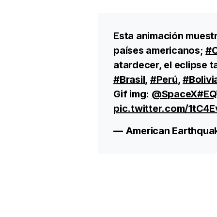
Esta animación muestra
países americanos;
#C
atardecer, el eclipse 
#Brasil
,
#Perú
,
#Bolivi
Gif img:
@SpaceX
#EQ
pic.twitter.com/1tC
— American Earthqua