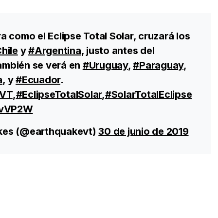
 como el Eclipse Total Solar, cruzará los
hile
y
#Argentina
, justo antes del
también se verá en
#Uruguay
,
#Paraguay
,
a
, y
#Ecuador
.
VT
,
#EclipseTotalSolar
,
#SolarTotalEclipse
4EvVP2W
kes (@earthquakevt)
30 de junio de 2019