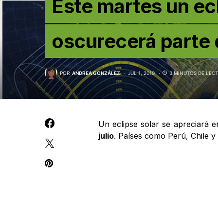
Este martes un ecl
oscurecerá parte
POR
ANDREA GONZÁLEZ
JUL 1, 2019
3 MINUTOS DE LEC
Un eclipse solar se apreciará 
julio
. Países como Perú, Chile y