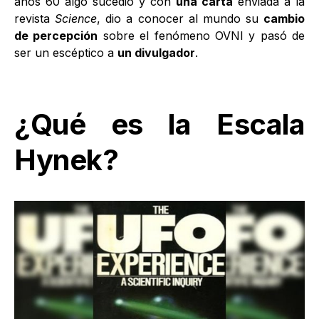
años 60 algo sucedió y con
una carta
enviada a la
revista
Science
, dio a conocer al mundo su
cambio
de percepción
sobre el fenómeno OVNI y pasó de
ser un escéptico a
un divulgador
.
¿Qué es la Escala
Hynek?