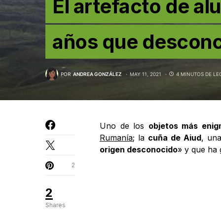
El artefacto de al
años que desconci
POR
ANDREA GONZÁLEZ
MAY 11, 2021
4 MINUTOS DE LE
Uno de los
objetos más enig
Rumanía
; la
cuña de Aiud
, un
origen desconocido
» y que ha
2
2
Shares