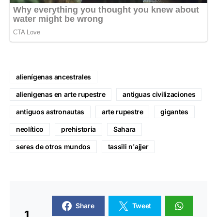
alienígenas ancestrales
alienigenas en arte rupestre
antiguas civilizaciones
antiguos astronautas
arte rupestre
gigantes
neolítico
prehistoria
Sahara
seres de otros mundos
tassili n'ajjer
Share
Tweet
1