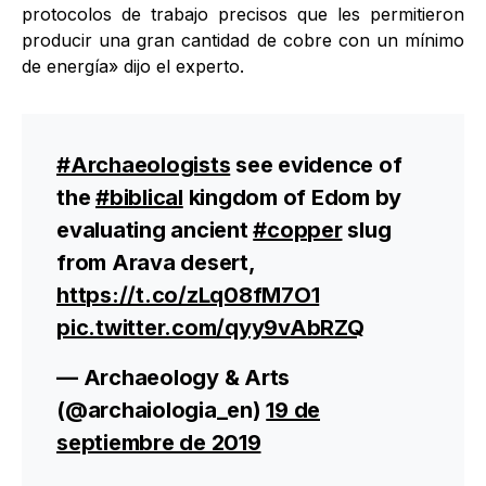
protocolos de trabajo precisos que les permitieron
producir una gran cantidad de cobre con un mínimo
de energía» dijo el experto.
#Archaeologists
see evidence of
the
#biblical
kingdom of Edom by
evaluating ancient
#copper
slug
from Arava desert,
https://t.co/zLq08fM7O1
pic.twitter.com/qyy9vAbRZQ
— Archaeology & Arts
(@archaiologia_en)
19 de
septiembre de 2019