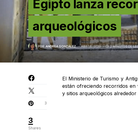
Egipto lanza recor
arqueológicos
POR
ANDREA GONZÁLEZ
ABR 16, 2020
2 MINUTOS DE LE
El Ministerio de Turismo y Antig
están ofreciendo recorridos en
y sitios arqueológicos alrededor
3
3
Shares