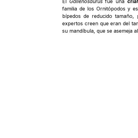
El
Gallenosaurus
fue una
cria
familia de los Ornitópodos y e
bípedos de reducido tamaño, 
expertos creen que eran del ta
su mandíbula, que se asemeja al