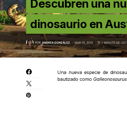
Descubren una nu
dinosaurio en Aust
POR
ANDREA GONZÁLEZ
MAR 15, 2019
1 MINUTO DE LEC
Una nueva especie de dinosauri
bautizado como
Galleonosaurus