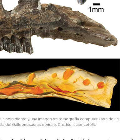
 un solo diente y una imagen de tomografía computarizada de un
la del Galleonosaurus dorisae. Crédito: sciencetells