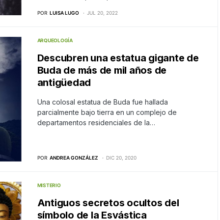
POR
LUISA LUGO
JUL 20, 2022
ARQUEOLOGÍA
Descubren una estatua gigante de
Buda de más de mil años de
antigüedad
Una colosal estatua de Buda fue hallada
parcialmente bajo tierra en un complejo de
departamentos residenciales de la…
POR
ANDREA GONZÁLEZ
DIC 20, 2020
MISTERIO
Antiguos secretos ocultos del
símbolo de la Esvástica