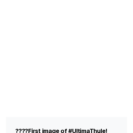
????First image of
#UltimaThule
!