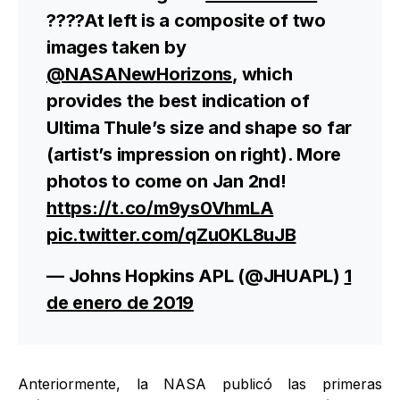
????At left is a composite of two
images taken by
@NASANewHorizons
, which
provides the best indication of
Ultima Thule’s size and shape so far
(artist’s impression on right). More
photos to come on Jan 2nd!
https://t.co/m9ys0VhmLA
pic.twitter.com/qZu0KL8uJB
— Johns Hopkins APL (@JHUAPL)
1
de enero de 2019
Anteriormente, la NASA publicó las primeras