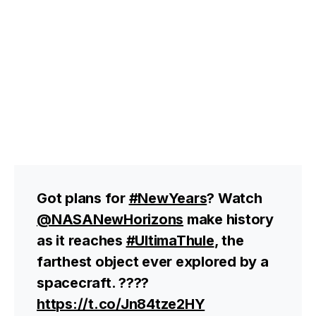
Got plans for
#NewYears
? Watch
@NASANewHorizons
make history
as it reaches
#UltimaThule
, the
farthest object ever explored by a
spacecraft. ????
https://t.co/Jn84tze2HY