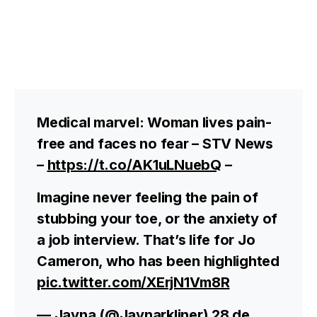
Medical marvel: Woman lives pain-
free and faces no fear – STV News
–
https://t.co/AK1uLNuebQ
–
Imagine never feeling the pain of
stubbing your toe, or the anxiety of
a job interview. That’s life for Jo
Cameron, who has been highlighted
pic.twitter.com/XErjN1Vm8R
— Jayna (@Jaynarkliner)
28 de