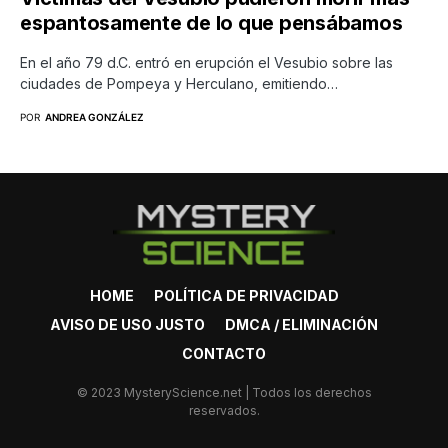
espantosamente de lo que pensábamos
En el año 79 d.C. entró en erupción el Vesubio sobre las
ciudades de Pompeya y Herculano, emitiendo…
POR
ANDREA GONZÁLEZ
HOME
POLÍTICA DE PRIVACIDAD
AVISO DE USO JUSTO
DMCA / ELIMINACIÓN
CONTACTO
© 2023 MysteryScience.net | Todos los derechos
reservados.