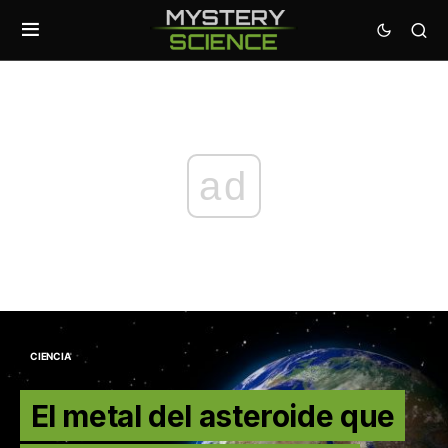
ad
CIENCIA
El metal del asteroide que