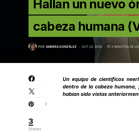
Hallan un nuevo ó
cabeza humana (
POR
ANDREA GONZÁLEZ
OCT 23, 2020
2 MINUTOS DE L
Un equipo de
científicos
neerl
dentro de la cabeza humana, 
habían sido vistas anteriormen
3
3
Shares