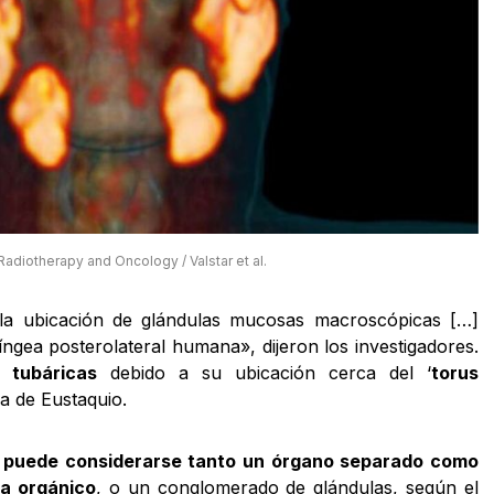
Radiotherapy and Oncology / Valstar et al.
 la ubicación de glándulas mucosas macroscópicas […]
ngea posterolateral humana», dijeron los investigadores.
s tubáricas
debido a su ubicación cerca del ‘
torus
pa de Eustaquio.
o
puede considerarse tanto un órgano separado como
a orgánico
, o un conglomerado de glándulas, según el