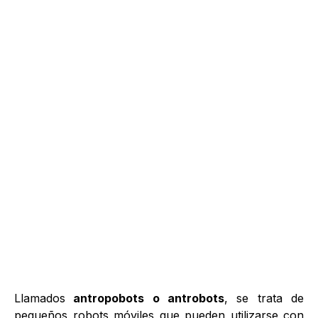
Llamados
antropobots o antrobots
, se trata de
pequeños robots móviles que pueden utilizarse con