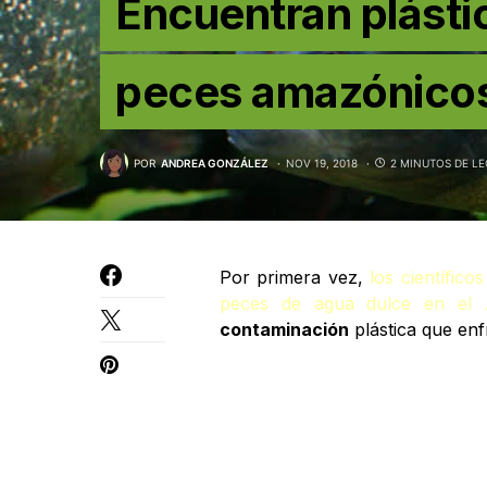
Encuentran plásti
peces amazónicos
POR
ANDREA GONZÁLEZ
NOV 19, 2018
2 MINUTOS DE L
Por primera vez,
los científic
peces de agua dulce en el
contaminación
plástica que enf