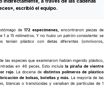
 o indirectamente, a través de las cadenas
eces», escribió el equipo.
 estómago de
172 especímenes,
encontraron piezas de
e 1 a 15 milímetros. Y no hubo un patrón consistente: se
 tenían plástico con dietas diferentes (omnívoros,
 de las especies que examinaron habían ingerido plástico,
ontradas en 46 peces. Esto incluía
la piraña de vientre
lor rojo
. La docena de
distintos polímeros de plástico
fabricación de bolsas, botellas y más.
La mayoría de las
es, blancas o translúcidas y variaban de partículas de 1