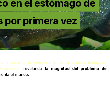
co en el estómago de
 por primera vez
ECTURA
os han encontrado evidencia de contaminación plástica en
 Amazonas
, revelando
la magnitud del problema de
renta el mundo.