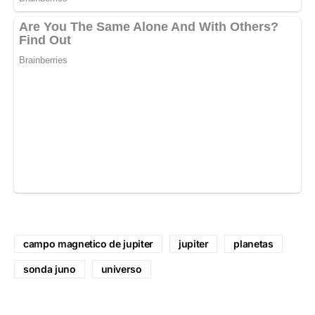
campo magnetico de jupiter
jupiter
planetas
sonda juno
universo