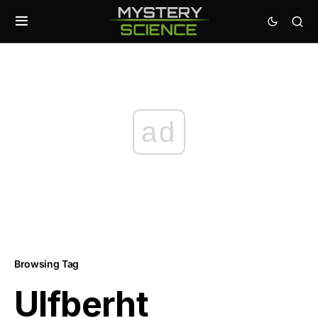
ad
Browsing Tag
Ulfberht